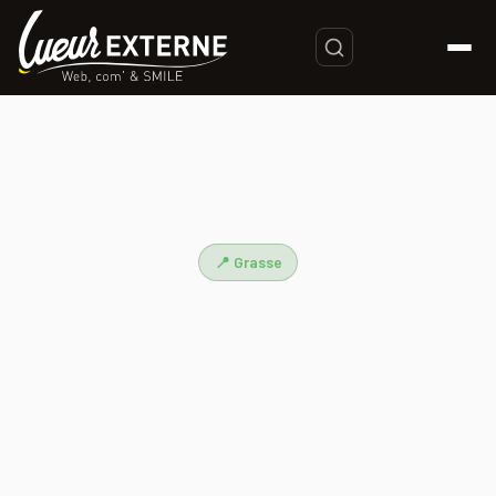
Accueil
/
Agence Digitale Grasse | Lueur Externe — 22 ans
d'expertise, +500 projets
📍 Grasse
Agence Digitale Grasse | Lueur
Externe — 22 ans d'expertise,
+500 projets
Lueur Externe, agence digitale à Grasse depuis 2003,
accompagne les entreprises locales avec 12 experts
certifiés AWS et Prestashop. +500 projets livrés, résultats