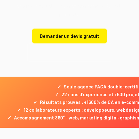
concrets mesurables et accompagnement 360° de
proximité.
Demander un devis gratuit
Demander un devis gratuit
✓
Seule agence PACA double-certif
✓
22+ ans d'expérience et +500 projet
✓
Résultats prouvés : +1600% de CA en e-comm
✓
12 collaborateurs experts : développeurs, webdesign
✓
Accompagnement 360° : web, marketing digital, graphis