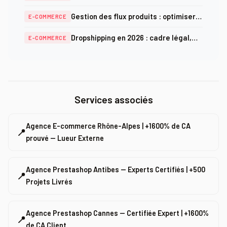
configurer le retrait en magasin
Gestion des flux produits : optimiser
E-COMMERCE
étape par étape
ses catalogues sur les comparateurs
Dropshipping en 2026 : cadre légal,
E-COMMERCE
de prix
logistique et rentabilité réelle
Services associés
Agence E-commerce Rhône-Alpes | +1600% de CA
📍
prouvé — Lueur Externe
Agence Prestashop Antibes — Experts Certifiés | +500
📍
Projets Livrés
Agence Prestashop Cannes — Certifiée Expert | +1600%
📍
de CA Client