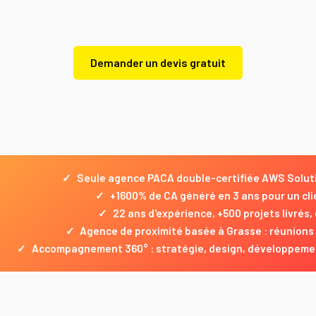
2003.
Demander un devis gratuit
Demander un devis gratuit
✓
Seule agence PACA double-certifiée AWS Soluti
✓
+1600% de CA généré en 3 ans pour un cl
✓
22 ans d'expérience, +500 projets livrés,
✓
Agence de proximité basée à Grasse : réunions 
✓
Accompagnement 360° : stratégie, design, développemen