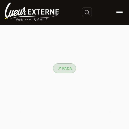
Accueil
/
Agence E-commerce PACA — Experts Prestashop & AWS |
Lueur Externe
📍 PACA
Agence E-commerce PACA —
Experts Prestashop & AWS |
Lueur Externe
Lueur Externe, seule agence e-commerce PACA double-
certifiée AWS et Prestashop Expert, conçoit des boutiques
en ligne qui génèrent du chiffre d'affaires mesurable depuis