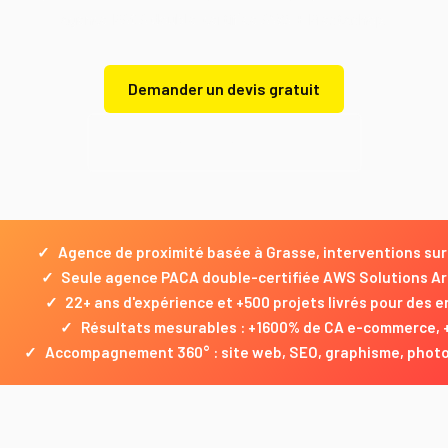
agence PACA double-certifiée AWS + Prestashop.
Demander un devis gratuit
Demander un devis gratuit
✓
Agence de proximité basée à Grasse, interventions sur 
✓
Seule agence PACA double-certifiée AWS Solutions Ar
✓
22+ ans d'expérience et +500 projets livrés pour des 
✓
Résultats mesurables : +1600% de CA e-commerce, 
✓
Accompagnement 360° : site web, SEO, graphisme, phot