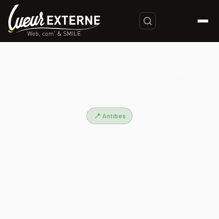
Accueil
/
Agence Internet Antibes | Création de Site Web &
Stratégie Digitale – Lueur Externe
📍 Antibes
Agence Internet Antibes |
Création de Site Web & Stratégie
Digitale – Lueur Externe
Lueur Externe, agence internet près d'Antibes depuis 2003,
conçoit des sites web performants et des stratégies
digitales sur-mesure. 12 experts, +500 projets livrés, seule