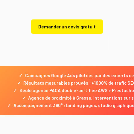
trafic et +1600% de CA pour nos clients.
Demander un devis gratuit
Demander un devis gratuit
✓
Campagnes Google Ads pilotées par des experts cer
✓
Résultats mesurables prouvés : +1000% de trafic 
✓
Seule agence PACA double-certifiée AWS + Prestashop
✓
Agence de proximité à Grasse, interventions sur si
✓
Accompagnement 360° : landing pages, studio graphique, 