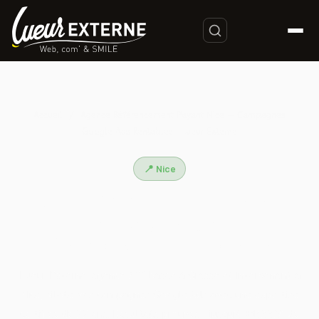
Accueil
/
Agence Référencement Payant Nice — Campagnes
Google Ads Rentables | Lueur Externe
📍 Nice
Agence Référencement Payant
Nice — Campagnes Google Ads
Rentables | Lueur Externe
Lueur Externe, agence SEA basée à Grasse et intervenant à
Nice, pilote vos campagnes Google Ads avec une expertise
certifiée de 22 ans. Résultats prouvés : jusqu'à +1000% de