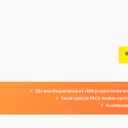
Lueur Exter
des Alpes-
de
D
✓
22+ ans d'expérience et +500 projets livrés 
✓
Seule agence PACA double-certi
✓
Accompagne