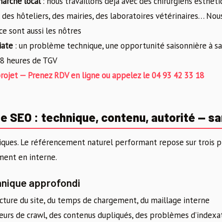
arché local
: nous travaillons déjà avec des chirurgiens esthét
e, des hôteliers, des mairies, des laboratoires vétérinaires… N
ce sont aussi les nôtres
iate
: un problème technique, une opportunité saisonnière à sa
 8 heures de TGV
rojet — Prenez RDV en ligne ou appelez le 04 93 42 33 18
 SEO : technique, contenu, autorité — sa
ques. Le référencement naturel performant repose sur trois pi
ment en interne.
chnique approfondi
ucture du site, du temps de chargement, du maillage interne
eurs de crawl, des contenus dupliqués, des problèmes d’indexa