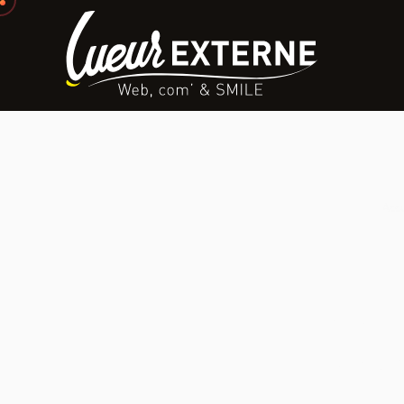
Accu
Agen
Alpe