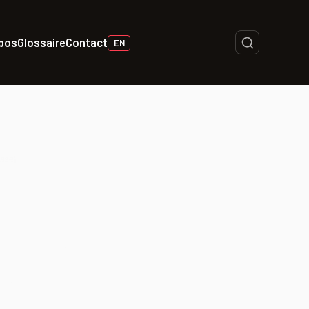
opos
Glossaire
Contact
EN
sse)
ement
terne