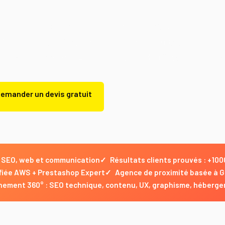
ne, agence SEO basée à Grasse dans le 06, accompagne les
Maritimes avec 22 ans d'expertise, des résultats mesurab
 trafic, +1600% de CA) et une équipe de 12 experts certifi
emander un devis gratuit
Demander un devis gratuit
en SEO, web et communication
✓
Résultats clients prouvés : +1
fiée AWS + Prestashop Expert
✓
Agence de proximité basée à G
ment 360° : SEO technique, contenu, UX, graphisme, héberge