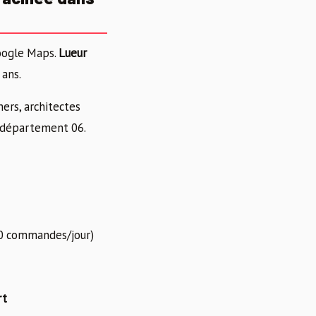
oogle Maps.
Lueur
 ans.
ers, architectes
u département 06.
50 commandes/jour)
rt