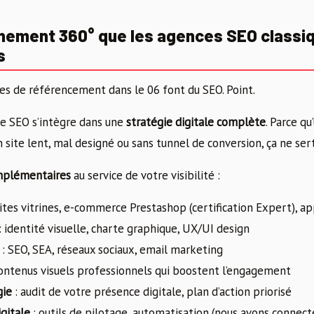
ement 360° que les agences SEO classi
s
es de référencement dans le 06 font du SEO. Point.
le SEO s’intègre dans une
stratégie digitale complète
. Parce qu
site lent, mal designé ou sans tunnel de conversion, ça ne sert
mplémentaires
au service de votre visibilité :
sites vitrines, e-commerce Prestashop (certification Expert), a
: identité visuelle, charte graphique, UX/UI design
: SEO, SEA, réseaux sociaux, email marketing
ontenus visuels professionnels qui boostent l’engagement
gie
: audit de votre présence digitale, plan d’action priorisé
gitale
: outils de pilotage, automatisation (nous avons connecté