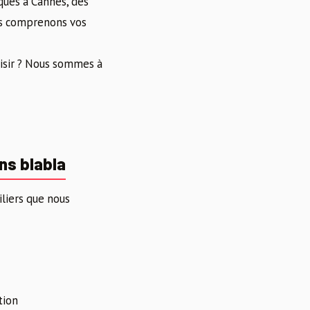
iques à Cannes, des
ous comprenons vos
isir ? Nous sommes à
ns blabla
liers que nous
tion