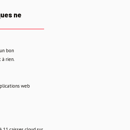
ques ne
’un bon
 à rien.
pplications web
 11 caisses cloud sur