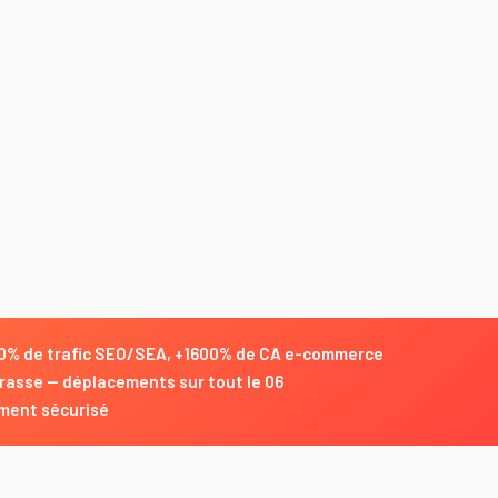
 entreprises
les (+1000%
és.
000% de trafic SEO/SEA, +1600% de CA e-commerce
rasse — déplacements sur tout le 06
ment sécurisé