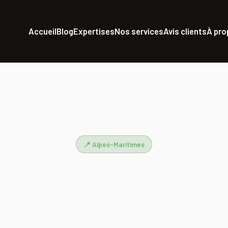
Accueil
Blog
Expertises
Nos services
Avis clients
À pr
eil
/
Agence SEO 06 — Référencement Alpes-Maritimes | Lueur Externe (Gra
📍 Alpes-Maritimes
ce SEO 06 — Référenc
s-Maritimes | Lueur Ex
(Grasse)