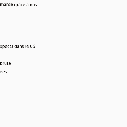
rmance
grâce à nos
ospects dans le 06
 brute
rées