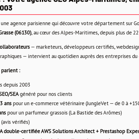
2003
une agence parisienne qui découvre votre département sur G
Grasse (06130)
, au cœur des Alpes-Maritimes, depuis plus de 22
ollaborateurs
— marketeurs, développeurs certifiés, webdesign
 graphiques — intervient au quotidien auprès des entreprises d
 parlent :
és depuis 2003
 SEO/SEA
généré pour nos clients
3 ans
pour un e-commerce vétérinaire (JungleVet — de 0 à +1
ans
pour un parfumeur grassois (La Bastide des Arômes)
(avis vérifiés)
 double-certifiée AWS Solutions Architect + Prestashop Expe