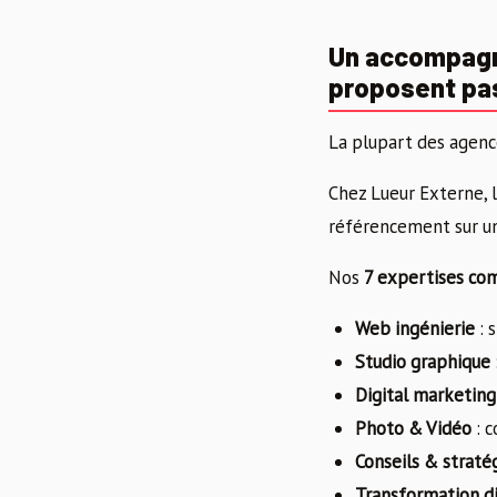
Un accompagn
proposent pa
La plupart des agenc
Chez Lueur Externe, 
référencement sur un 
Nos
7 expertises co
Web ingénierie
: 
Studio graphique
Digital marketing
Photo & Vidéo
: c
Conseils & straté
Transformation di