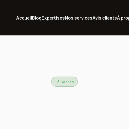
Accueil
Blog
Expertises
Nos services
Avis clients
À pr
l
/
Agence SEO Cannes — +1000% de Trafic Prouvé | Experts Certifiés depu
📍 Cannes
SEO Cannes — +1000% d
| Experts Certifiés dep