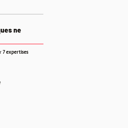
ques ne
er
7 expertises
e