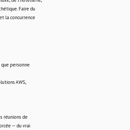
uxe, de l’hôtellerie,
hétique. Faire du
 et la concurrence
e que personne
olutions AWS,
es réunions de
orcée — du vrai