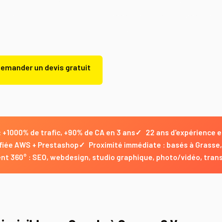
ne, agence SEO près de Cannes depuis 2003, propulse votr
c des résultats concrets : +1000% de trafic, +1600% de 
clients des Alpes-Maritimes.
emander un devis gratuit
Demander un devis gratuit
 +1000% de trafic, +90% de CA en 3 ans
✓
22 ans d'expérience e
fiée AWS + Prestashop
✓
Proximité immédiate : basés à Grasse,
360° : SEO, webdesign, studio graphique, photo/vidéo, trans