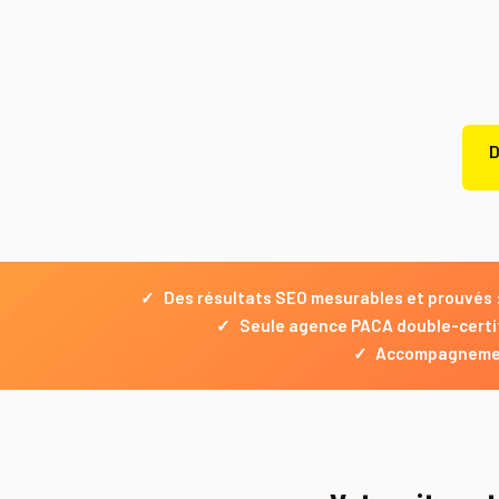
Lueur Exter
Google ave
D
✓
Des résultats SEO mesurables et prouvés :
✓
Seule agence PACA double-certi
✓
Accompagnement 