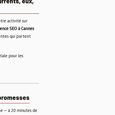
urrents, eux,
tre activité sur
ence SEO à Cannes
entes qui partent
itale pour les
 promesses
e — à 20 minutes de