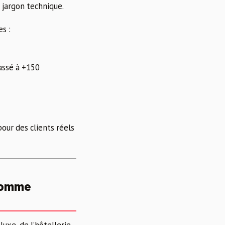
 jargon technique.
s :
assé à +150
pour des clients réels
 comme