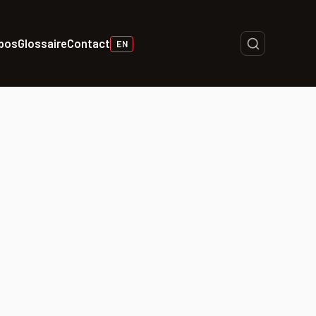
opos
Glossaire
Contact
EN
is 2003
e Trafic
uis 2003