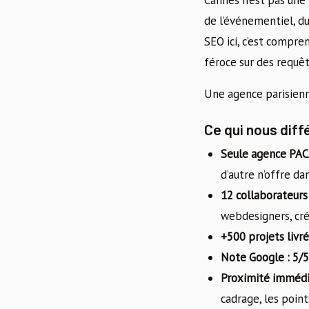
Cannes n’est pas une 
de l’événementiel, du
SEO ici, c’est compre
féroce sur des requêt
Une agence parisienne
Ce qui nous diff
Seule agence PAC
d’autre n’offre da
12 collaborateurs
webdesigners, cré
+500 projets livré
Note Google : 5/5
Proximité imméd
cadrage, les point