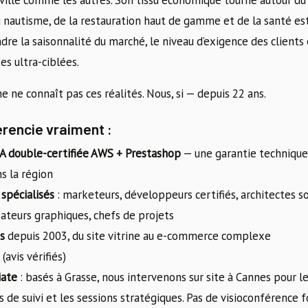
ville comme les autres. Son tissu économique tourne autour du l
 nautisme, de la restauration haut de gamme et de la santé est
ndre la saisonnalité du marché, le niveau d’exigence des clients
es ultra-ciblées.
 ne connaît pas ces réalités. Nous, si — depuis 22 ans.
érencie vraiment :
A double-certifiée AWS + Prestashop
— une garantie techniqu
ns la région
 spécialisés
: marketeurs, développeurs certifiés, architectes s
ateurs graphiques, chefs de projets
s
depuis 2003, du site vitrine au e-commerce complexe
(avis vérifiés)
iate
: basés à Grasse, nous intervenons sur site à Cannes pour l
s de suivi et les sessions stratégiques. Pas de visioconférence f