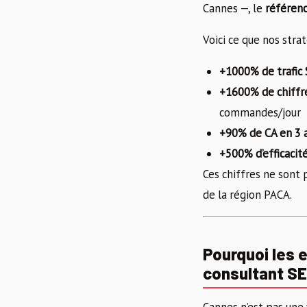
Cannes —, le
référen
Voici ce que nos stra
+1000% de trafic
+1600% de chiffre
commandes/jour
+90% de CA en 3 
+500% d’efficacit
Ces chiffres ne sont 
de la région PACA.
Pourquoi les 
consultant S