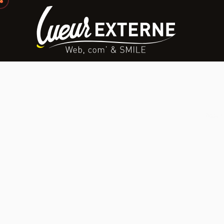
Accuei
Agence 
Prouvé 