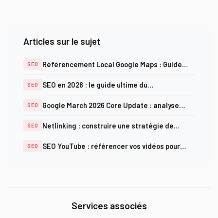
Articles sur le sujet
Référencement Local Google Maps : Guide
SEO
Expert pour Dominer le Pack Local
SEO en 2026 : le guide ultime du
SEO
référencement naturel complet
Google March 2026 Core Update : analyse
SEO
complète et actions à mener
Netlinking : construire une stratégie de
SEO
backlinks efficace
SEO YouTube : référencer vos vidéos pour
SEO
maximiser la visibilité
Services associés