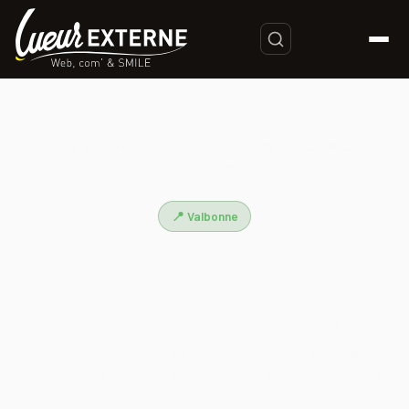
Accueil
/
Agence SEO Valbonne — +1000% de Trafic Prouvé |
Lueur Externe
📍 Valbonne
Agence SEO Valbonne — +1000%
de Trafic Prouvé | Lueur Externe
Lueur Externe, agence SEO proche de Valbonne depuis
2003, propulse la visibilité des entreprises de Sophia
Antipolis et du 06 avec des résultats concrets : +1000% de
trafic, +1600% de CA e-commerce.