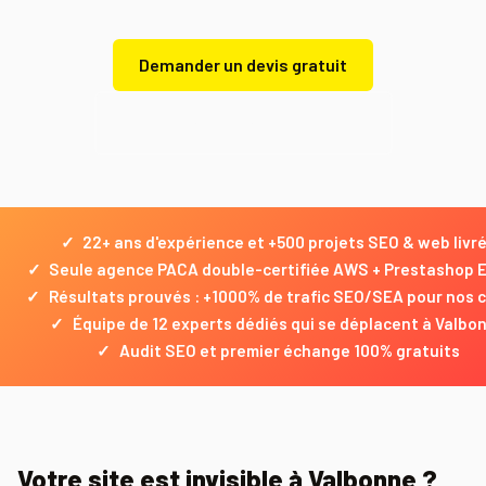
Demander un devis gratuit
Demander un devis gratuit
✓
22+ ans d'expérience et +500 projets SEO & web livr
✓
Seule agence PACA double-certifiée AWS + Prestashop 
✓
Résultats prouvés : +1000% de trafic SEO/SEA pour nos c
✓
Équipe de 12 experts dédiés qui se déplacent à Valbo
✓
Audit SEO et premier échange 100% gratuits
Votre site est invisible à Valbonne ?