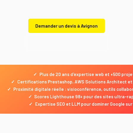
totale et la possibilité de se déplacer sur site.
Demander un devis à Avignon
Demander un devis gratuit
✓
Plus de 20 ans d'expertise web et +500 proje
✓
Certifications Prestashop, AWS Solutions Architect e
✓
Proximité digitale réelle : visioconférence, outils colla
✓
Scores Lighthouse 98+ pour des sites ultra-ra
✓
Expertise SEO et LLM pour dominer Google sur