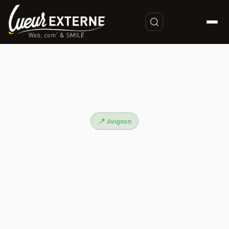
Accueil
/
Agence Web Avignon – Création de Sites & SEO | Lueur
Externe
📍 Avignon
Agence Web Avignon – Création
de Sites & SEO | Lueur Externe
Lueur Externe, agence web certifiée depuis 2003,
accompagne les entreprises d'Avignon et du Vaucluse dans
la création de sites internet performants, le référencement
naturel et le e-commerce — avec une proximité digitale