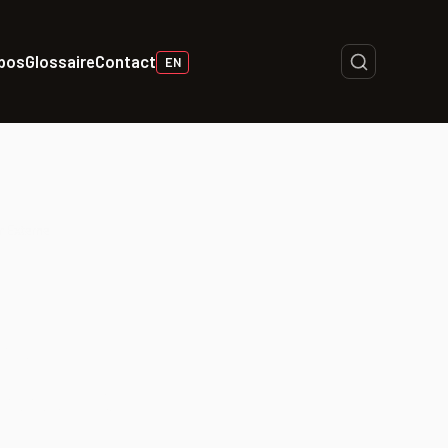
opos
Glossaire
Contact
EN
r Externe
Mer —
issent |