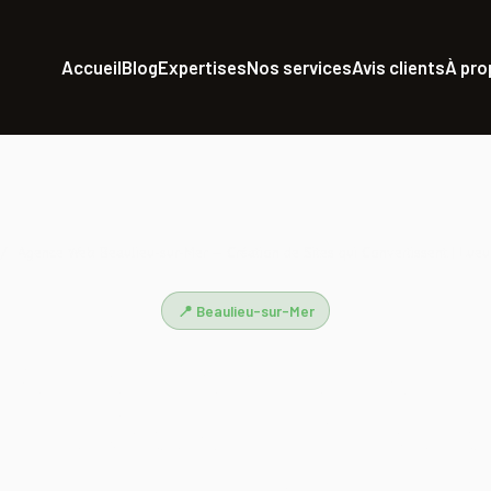
Accueil
Blog
Expertises
Nos services
Avis clients
À pr
/
Agence Web Beaulieu-sur-Mer — Création de Sites qui Convertissent | Lueu
📍 Beaulieu-sur-Mer
ce Web Beaulieu-sur-
n de Sites qui Convert
Lueur Externe