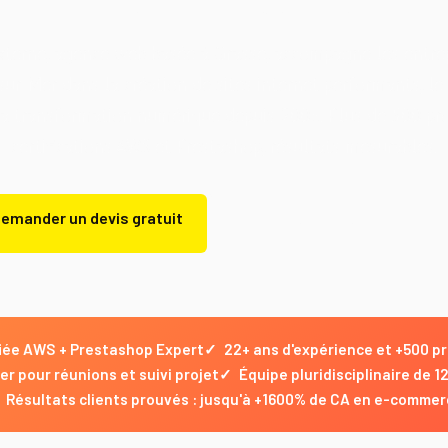
xterne, agence web basée à Grasse, accompagne les entrep
sur-Mer dans la création de sites internet performants, le
 la transformation numérique depuis 2003. Plus de 500 proj
certifications AWS et Prestashop, résultats mesurables.
emander un devis gratuit
Demander un devis gratuit
iée AWS + Prestashop Expert
✓
22+ ans d'expérience et +500 pr
r pour réunions et suivi projet
✓
Équipe pluridisciplinaire de 1
Résultats clients prouvés : jusqu'à +1600% de CA en e-comme