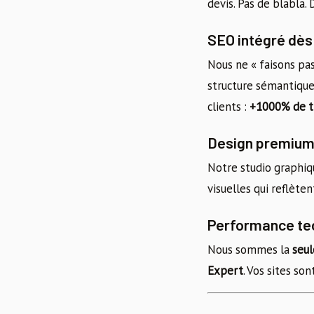
devis. Pas de blabla.
SEO intégré dès
Nous ne « faisons pas
structure sémantique
clients :
+1000% de t
Design premium
Notre studio graphiq
visuelles qui reflète
Performance tec
Nous sommes la
seul
Expert
. Vos sites so