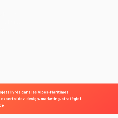
rises de
 marketing
ets livrés,
ojets livrés dans les Alpes-Maritimes
2 experts (dev, design, marketing, stratégie)
rce