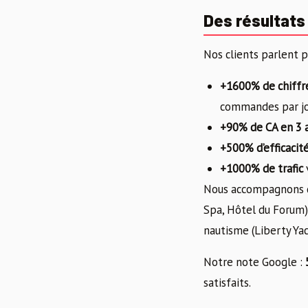
Des résultats
Nos clients parlent po
+1600% de chiffre
commandes par j
+90% de CA en 3 
+500% d’efficacit
+1000% de trafic
Nous accompagnons d
Spa, Hôtel du Forum),
nautisme (Liberty Yach
Notre note Google :
satisfaits.