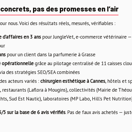
 concrets, pas des promesses en l’air
ur nous. Voici des résultats réels, mesurés, vérifiables :
 d’affaires en 3 ans
pour JungleVet, e-commerce vétérinaire — 
our
ans
pour un client dans la parfumerie à Grasse
é opérationnelle
grâce au pilotage centralisé de 11 caisses clo
via des stratégies SEO/SEA combinées
es acteurs variés :
chirurgien esthétique à Cannes
, hôtels et 
 restaurants (Laflora à Mougins), collectivités (Mairie de Théou
ts, Sud Est Nautic), laboratoires (MP Labo, Hill’s Pet Nutrition)
5/5 sur la base de 6 avis vérifiés
. Pas de faux avis achetés — just