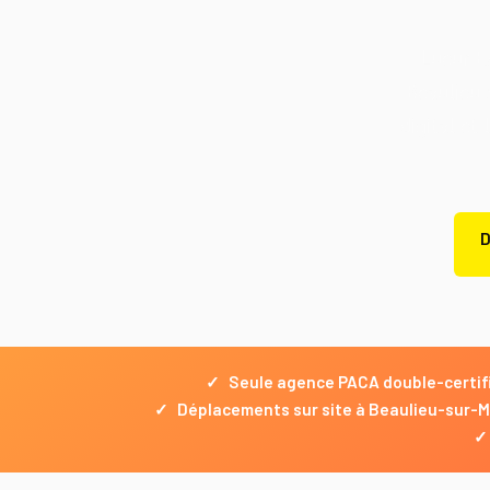
Lueur E
Beaulieu-
digital et
D
✓
Seule agence PACA double-certif
✓
Déplacements sur site à Beaulieu-sur-Me
✓