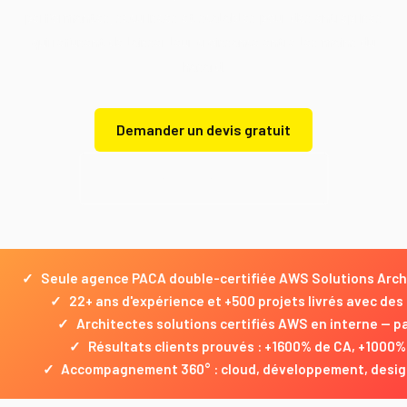
performantes, sécurisées et scalables pour des entreprises
qui refusent de laisser leur croissance entre les mains du
hasard.
Demander un devis gratuit
Demander un devis gratuit
✓
Seule agence PACA double-certifiée AWS Solutions Arch
✓
22+ ans d'expérience et +500 projets livrés avec de
✓
Architectes solutions certifiés AWS en interne — p
✓
Résultats clients prouvés : +1600% de CA, +1000%
✓
Accompagnement 360° : cloud, développement, desig