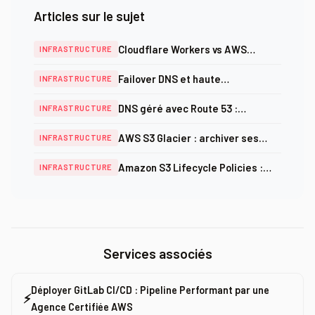
Articles sur le sujet
Cloudflare Workers vs AWS
INFRASTRUCTURE
Lambda@Edge : quelle solution
Failover DNS et haute
INFRASTRUCTURE
edge computing choisir ?
disponibilité : configurer Route 53
DNS géré avec Route 53 :
INFRASTRUCTURE
sans interruption
configuration, failover et bonnes
AWS S3 Glacier : archiver ses
INFRASTRUCTURE
pratiques PME
données à moindre coût en 2026
Amazon S3 Lifecycle Policies :
INFRASTRUCTURE
automatiser l'archivage et
réduire vos coûts
Services associés
Déployer GitLab CI/CD : Pipeline Performant par une
⚡
Agence Certifiée AWS