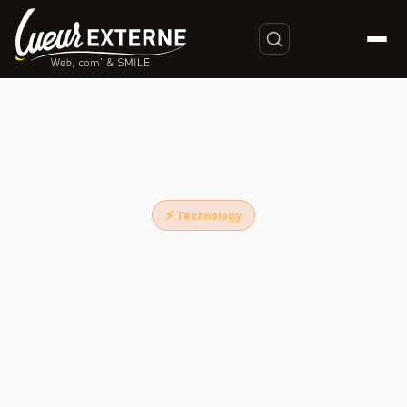
Accueil
/
Agence Web Certifiée AWS — Experts Cloud Depuis 2003
| Lueur Externe
⚡ Technology
Agence Web Certifiée AWS —
Experts Cloud Depuis 2003 |
Lueur Externe
Lueur Externe est la seule agence web en PACA double-
certifiée AWS et Prestashop. Depuis 2003, ses architectes
solutions certifiés conçoivent des infrastructures cloud