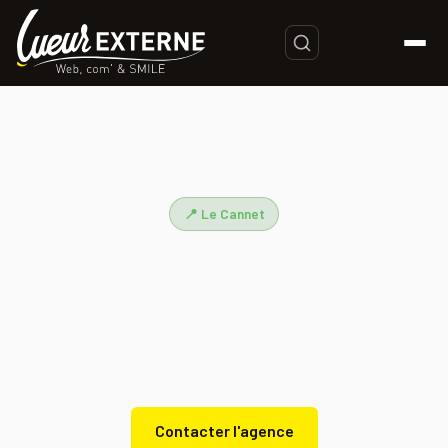
Accueil
/
Agence Web Le Cannet — Création de Sites Internet
📍 Le Cannet
Agence Web Le Cannet —
Création de Sites Internet
Agence web pour Le Cannet : création de sites, e-commerce
Prestashop, WordPress et SEO local depuis 2003.
Contacter l'agence