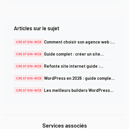
Articles sur le sujet
Comment choisir son agence web :
CREATION-WEB
critères, prix et pièges à éviter en
Guide complet : créer un site
CREATION-WEB
2025
internet professionnel en 2026
Refonte site internet guide :
CREATION-WEB
méthodologie complète et checklist
WordPress en 2026 : guide complet
CREATION-WEB
SEO 2025
création, optimisation et sécurité
Les meilleurs builders WordPress
CREATION-WEB
en 2026 : comparatif complet
Services associés