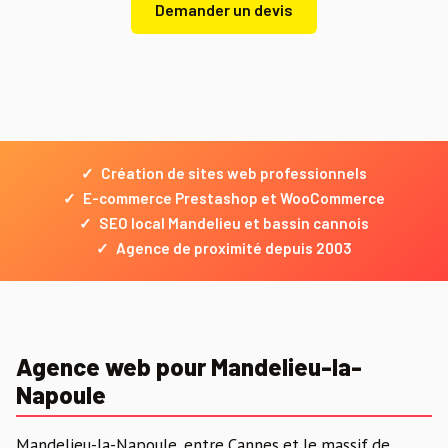
Demander un devis
Demander un devis gratuit
✓
Création de sites web professionnels
✓
E-commerce Prestashop et WooCommerce
✓
SEO local Mandelieu et bassin cannois
✓
Agence de proximité depuis 2003
Agence web pour Mandelieu-la-
Napoule
Mandelieu-la-Napoule, entre Cannes et le massif de