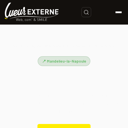
Accueil
/
Agence Web Mandelieu-la-Napoule — Sites & SEO
📍 Mandelieu-la-Napoule
Agence Web Mandelieu-la-
Napoule — Sites & SEO
Agence web pour Mandelieu-la-Napoule : sites vitrines, e-
commerce, WordPress et SEO local pour les entreprises du
bassin cannois.