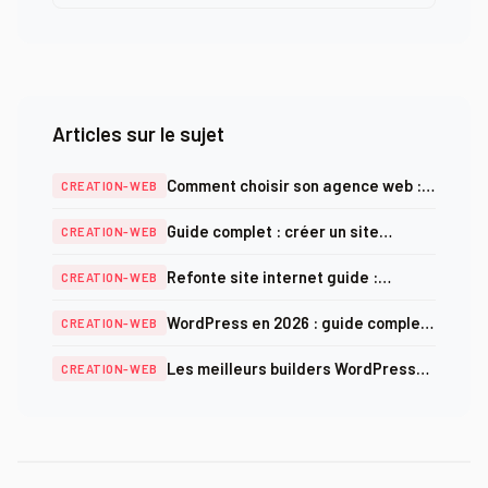
Articles sur le sujet
Comment choisir son agence web :
CREATION-WEB
critères, prix et pièges à éviter en
Guide complet : créer un site
CREATION-WEB
2025
internet professionnel en 2026
Refonte site internet guide :
CREATION-WEB
méthodologie complète et checklist
WordPress en 2026 : guide complet
CREATION-WEB
SEO 2025
création, optimisation et sécurité
Les meilleurs builders WordPress
CREATION-WEB
en 2026 : comparatif complet