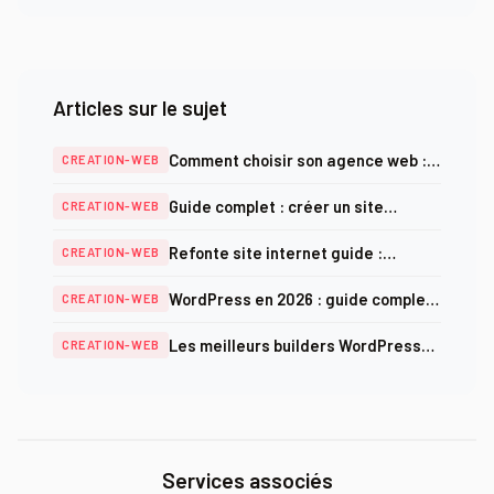
Articles sur le sujet
Comment choisir son agence web :
CREATION-WEB
critères, prix et pièges à éviter en
Guide complet : créer un site
CREATION-WEB
2025
internet professionnel en 2026
Refonte site internet guide :
CREATION-WEB
méthodologie complète et checklist
WordPress en 2026 : guide complet
CREATION-WEB
SEO 2025
création, optimisation et sécurité
Les meilleurs builders WordPress
CREATION-WEB
en 2026 : comparatif complet
Services associés