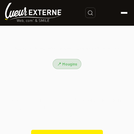
Accueil
/
Agence Web Mougins — Création de Sites Internet
📍 Mougins
Agence Web Mougins — Création
de Sites Internet
Agence web pour les entreprises de Mougins : sites vitrines,
e-commerce, WordPress, Prestashop et référencement SEO
local.