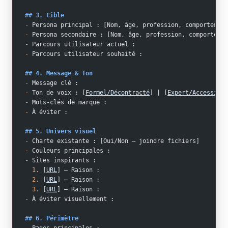
## 3. Cible
-
 Persona principal : [Nom, âge, profession, comportement
-
 Persona secondaire : [Nom, âge, profession, comportemen
-
 Parcours utilisateur actuel : 
-
 Parcours utilisateur souhaité : 
## 4. Message & Ton
-
 Message clé : 
-
 Ton de voix : [
Formel/Décontracté
] | [
Expert/Accessible
-
 Mots-clés de marque : 
-
 À éviter : 
## 5. Univers visuel
-
 Charte existante : [Oui/Non — joindre fichiers]
-
 Couleurs principales : 
-
 Sites inspirants :
  1.
 [
URL
] — Raison : 
  2.
 [
URL
] — Raison : 
  3.
 [
URL
] — Raison : 
-
 À éviter visuellement : 
## 6. Périmètre