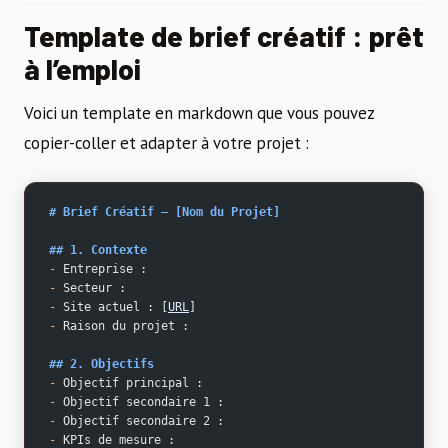
Template de brief créatif : prêt
à l’emploi
Voici un template en markdown que vous pouvez
copier-coller et adapter à votre projet :
# Brief Créatif — [Nom du Projet]
## 1. Contexte
-
 Entreprise : 
-
 Secteur : 
-
 Site actuel : [
URL
]
-
 Raison du projet : 
## 2. Objectifs
-
 Objectif principal : 
-
 Objectif secondaire 1 : 
-
 Objectif secondaire 2 : 
-
 KPIs de mesure : 