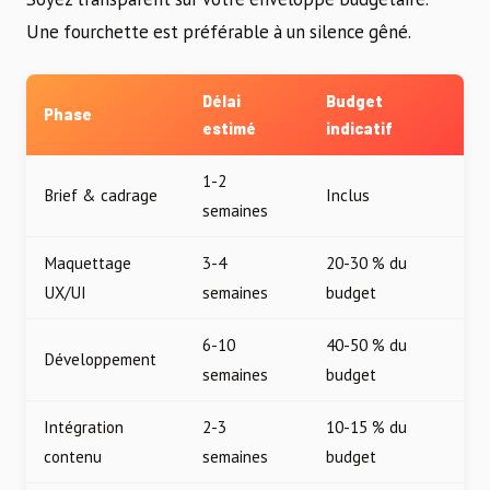
Une fourchette est préférable à un silence gêné.
Délai
Budget
Phase
estimé
indicatif
1-2
Brief & cadrage
Inclus
semaines
Maquettage
3-4
20-30 % du
UX/UI
semaines
budget
6-10
40-50 % du
Développement
semaines
budget
Intégration
2-3
10-15 % du
contenu
semaines
budget