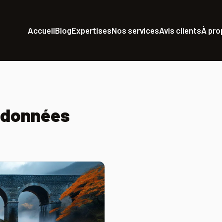
Accueil
Blog
Expertises
Nos services
Avis clients
À pr
-données