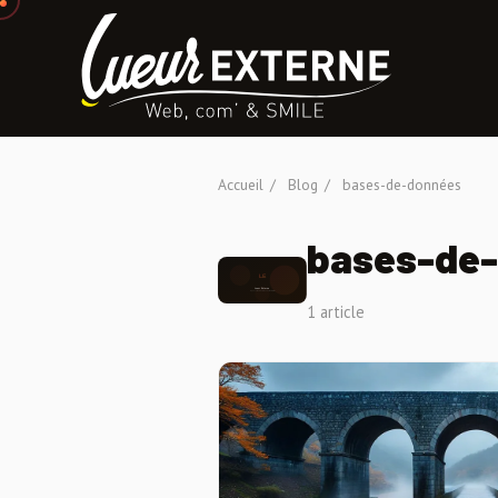
Accueil
/
Blog
/
bases-de-données
bases-de
1 article