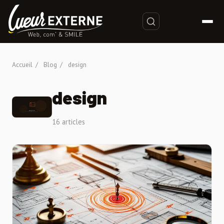
Accueil
/
Blog
/
design
design
16 articles