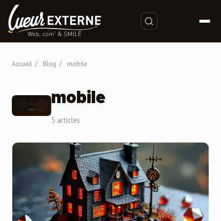
Accueil
/
Blog
/
mobile
mobile
5 articles