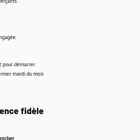
erçants
engagée.
t pour démarrer.
emier mardi du mois
ence fidèle
rocher