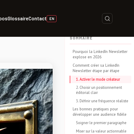
opos
Glossaire
Contact
EN
SOMMAIRE
Pourquoi la LinkedIn Newsletter
explose en 2026
Comment créer sa LinkedIn
Newsletter étape par étape
1. Activer le mode créateur
2. Choisir un positionnement
éditorial clair
3. Définir une fréquence réaliste
Les bonnes pratiques pour
développer une audience fidèle
Soigner le premier paragraphe
Miser sur la valeur actionnable