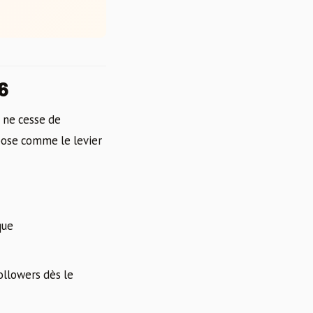
6
 ne cesse de
ose comme le levier
que
ollowers dès le