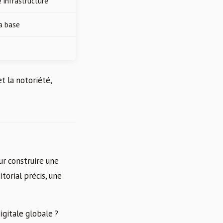
 infrastructure
la base
et la notoriété,
ur construire une
torial précis, une
igitale globale ?