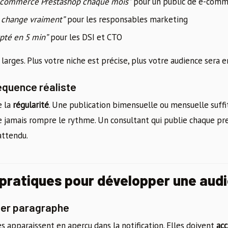
-commerce Prestashop chaque mois”
pour un public de e-comm
i change vraiment”
pour les responsables marketing
pté en 5 min”
pour les DSI et CTO
p larges. Plus votre niche est précise, plus votre audience sera 
réquence réaliste
e la
régularité
. Une publication bimensuelle ou mensuelle suffi
e jamais rompre le rythme. Un consultant qui publie chaque pr
attendu.
pratiques pour développer une audi
ier paragraphe
s apparaissent en aperçu dans la notification. Elles doivent
acc