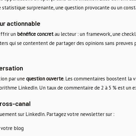
e statistique surprenante, une question provocante ou un consta
eur actionnable
ffrir un
bénéfice concret
au lecteur : un framework, une checkl
tters qui se contentent de partager des opinions sans preuve
ersation
tion par une
question ouverte
. Les commentaires boostent la vi
gorithme LinkedIn. Un taux de commentaire de 2 à 5 % est un ex
ross-canal
ement sur LinkedIn. Partagez votre newsletter sur :
 votre blog