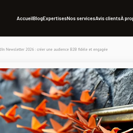
Accueil
Blog
Expertises
Nos services
Avis clients
À pr
dIn Newsletter 2026 : créer une audience B2B fidèle et engagée