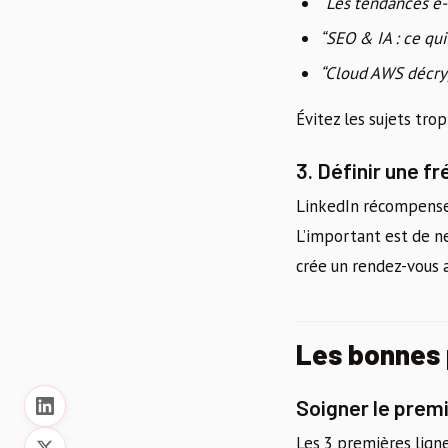
“Les tendances e
“SEO & IA : ce qu
“Cloud AWS décry
Évitez les sujets tro
3. Définir une f
LinkedIn récompens
L’important est de n
crée un rendez-vous 
Les bonnes 
Soigner le prem
Les 3 premières ligne