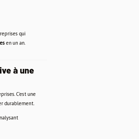
eprises qui
es
en un an.
ive à une
prises. C’est une
ser durablement.
analysant