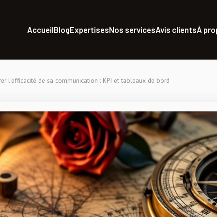
Accueil
Blog
Expertises
Nos services
Avis clients
À pr
er l'efficacité de sa communication : KPI et tableaux de bord