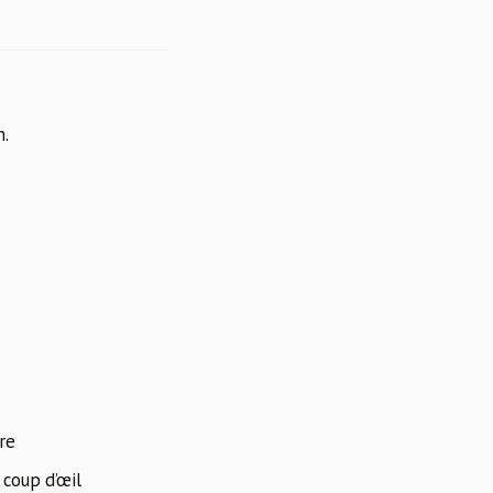
n.
re
 coup d’œil