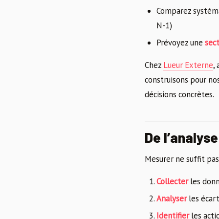
Comparez systém
N-1)
Prévoyez une
sec
Chez
Lueur Externe
,
construisons pour no
décisions concrètes.
De l’analyse
Mesurer ne suffit pas.
Collecter
les donn
Analyser
les écart
Identifier
les acti