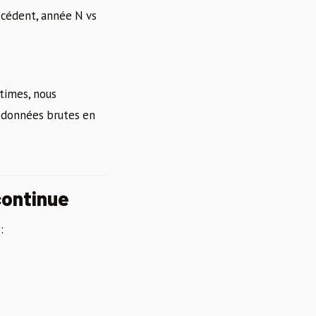
écédent, année N vs
times, nous
s données brutes en
 continue
: