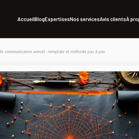
Accueil
Blog
Expertises
Nos services
Avis clients
À pr
de communication annuel : template et méthode pas à pas