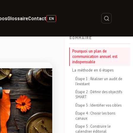
opos
Glossaire
Contact
EN
SOMMAIRE
Pourquoi un plan de
communication annuel est
indispensable
La méthode en 6 étapes
Étape 1 : Réaliser un audit de
l’existant
Étape 2 : Définir des objectifs
SMART
Étape 3 : Identifier vos cibles
Étape 4 : Choisir les bons
canaux
Étape 5 : Construire le
calendrier éditorial