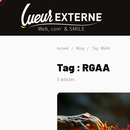
Accueil
/
Blog
/
Tag : RGAA
Tag : RGAA
5 articles