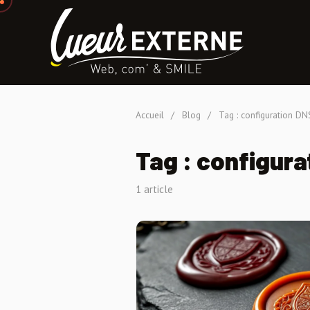
Accueil
/
Blog
/
Tag : configuration DN
Tag : configura
1 article