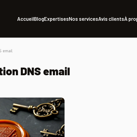
Accueil
Blog
Expertises
Nos services
Avis clients
À pr
S email
tion DNS email