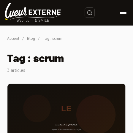
Accueil
/
Blog
/
Tag : scrum
Tag : scrum
3 articles