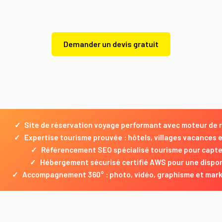
360° depuis 2003.
Demander un devis gratuit
Demander un devis gratuit
✓
Site de réservation voyage performant avec moteur de 
✓
Expertise tourisme prouvée : hôtels, villages vacances
✓
Référencement SEO spécialisé tourisme pour capter
✓
Hébergement sécurisé certifié AWS pour une dispon
✓
Accompagnement 360° : photo, vidéo, graphisme et marketi