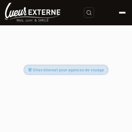
Accueil
/
Création Site Internet Agence de Voyage — Expert
Tourisme | Lueur Externe
🛠 Sites internet pour agences de voyage
Création Site Internet Agence de
Voyage — Expert Tourisme | Lueur
Externe
Lueur Externe conçoit des sites internet sur mesure pour
agences de voyage : moteur de réservation, catalogue
séjours dynamique, SEO tourisme et accompagnement