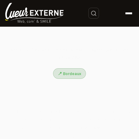
Accueil
/
Création site internet Bordeaux – Agence web experte
depuis 2003
📍 Bordeaux
Création site internet Bordeaux –
Agence web experte depuis 2003
Lueur Externe accompagne les entreprises bordelaises dans
la création de sites internet performants, du site vitrine au
e-commerce, avec un suivi de proximité digitale et plus de
20 ans d'expertise certifiée.