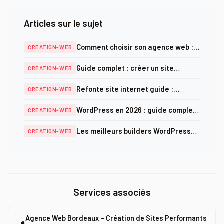
Articles sur le sujet
Comment choisir son agence web :
CREATION-WEB
critères, prix et pièges à éviter en
Guide complet : créer un site
CREATION-WEB
2025
internet professionnel en 2026
Refonte site internet guide :
CREATION-WEB
méthodologie complète et checklist
WordPress en 2026 : guide complet
CREATION-WEB
SEO 2025
création, optimisation et sécurité
Les meilleurs builders WordPress
CREATION-WEB
en 2026 : comparatif complet
Services associés
Agence Web Bordeaux – Création de Sites Performants