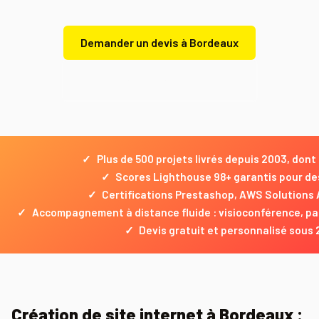
Demander un devis à Bordeaux
Demander un devis gratuit
✓
Plus de 500 projets livrés depuis 2003, don
✓
Scores Lighthouse 98+ garantis pour des
✓
Certifications Prestashop, AWS Solutions 
✓
Accompagnement à distance fluide : visioconférence, p
✓
Devis gratuit et personnalisé sous 
Création de site internet à Bordeaux :