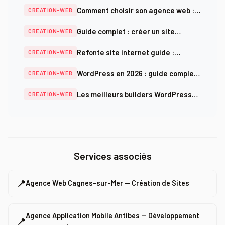
Comment choisir son agence web :
CREATION-WEB
critères, prix et pièges à éviter en
Guide complet : créer un site
CREATION-WEB
2025
internet professionnel en 2026
Refonte site internet guide :
CREATION-WEB
méthodologie complète et checklist
WordPress en 2026 : guide complet
CREATION-WEB
SEO 2025
création, optimisation et sécurité
Les meilleurs builders WordPress
CREATION-WEB
en 2026 : comparatif complet
Services associés
📍
Agence Web Cagnes-sur-Mer — Création de Sites
Agence Application Mobile Antibes — Développement
📍