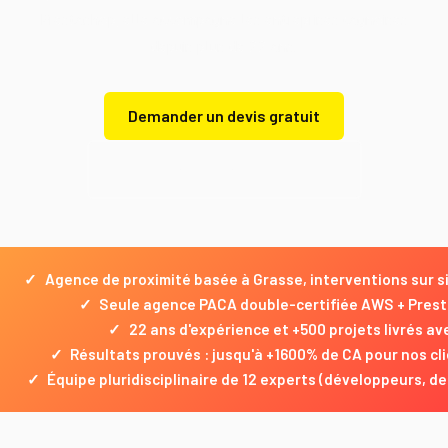
Prestashop, elle accompagne les entreprises cagnoises
depuis plus de 22 ans.
Demander un devis gratuit
Demander un devis gratuit
✓
Agence de proximité basée à Grasse, interventions sur 
✓
Seule agence PACA double-certifiée AWS + Pres
✓
22 ans d'expérience et +500 projets livrés a
✓
Résultats prouvés : jusqu'à +1600% de CA pour nos c
✓
Équipe pluridisciplinaire de 12 experts (développeurs, d