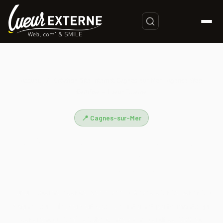
Accueil
/
Création Site Internet Cagnes-sur-Mer | Agence Web
Certifiée – Lueur Externe
📍 Cagnes-sur-Mer
Création Site Internet Cagnes-
sur-Mer | Agence Web Certifiée –
Lueur Externe
Lueur Externe, agence web basée à Grasse et intervenant à
Cagnes-sur-Mer, conçoit des sites internet performants qui
génèrent du trafic et des conversions. Certifiée AWS et