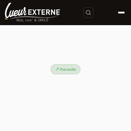
Accueil
/
Création site internet Marseille – Agence web experte
depuis 2003
📍 Marseille
Création site internet Marseille –
Agence web experte depuis 2003
Lueur Externe, agence web certifiée depuis 2003,
accompagne les entreprises marseillaises dans la création
de sites internet performants, du site vitrine au e-
commerce, avec un suivi personnalisé à distance et en