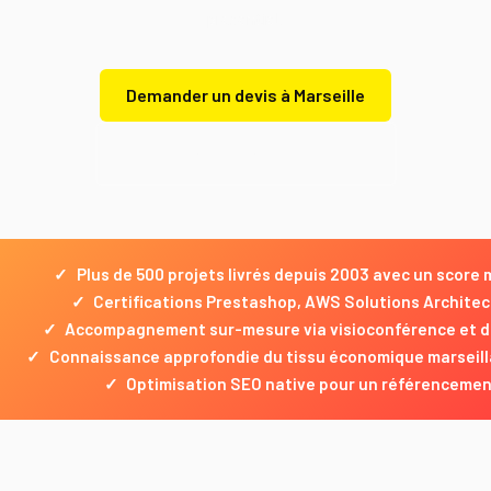
présentiel.
Demander un devis à Marseille
Demander un devis gratuit
✓
Plus de 500 projets livrés depuis 2003 avec un score
✓
Certifications Prestashop, AWS Solutions Archite
✓
Accompagnement sur-mesure via visioconférence et dé
✓
Connaissance approfondie du tissu économique marseillai
✓
Optimisation SEO native pour un référencement