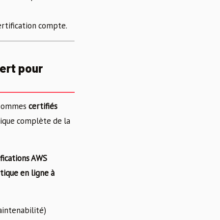
ertification compte.
ert pour
s sommes
certifiés
gique complète de la
ifications AWS
tique en ligne à
intenabilité)