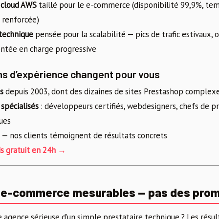
cloud AWS
taillé pour le e-commerce (disponibilité 99,9%, t
é renforcée)
 technique
pensée pour la scalabilité — pics de trafic estivaux, 
ntée en charge progressive
ns d’expérience changent pour vous
s
depuis 2003, dont des dizaines de sites Prestashop complex
 spécialisés
: développeurs certifiés, webdesigners, chefs de pr
ues
— nos clients témoignent de résultats concrets
s gratuit en 24h →
s e-commerce mesurables — pas des pro
e agence sérieuse d’un simple prestataire technique ? Les résul