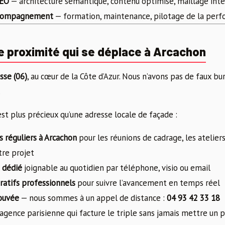
SEO
— architecture sémantique, contenu optimisé, maillage inte
ccompagnement
— formation, maintenance, pilotage de la per
 proximité qui se déplace à Arcachon
sse (06)
, au cœur de la Côte d’Azur. Nous n’avons pas de faux b
.
st plus précieux qu’une adresse locale de façade :
 réguliers à Arcachon
pour les réunions de cadrage, les ateliers
tre projet
 dédié
joignable au quotidien par téléphone, visio ou email
oratifs professionnels
pour suivre l’avancement en temps réel
rouvée
— nous sommes à un appel de distance :
04 93 42 33 18
gence parisienne qui facture le triple sans jamais mettre un pi