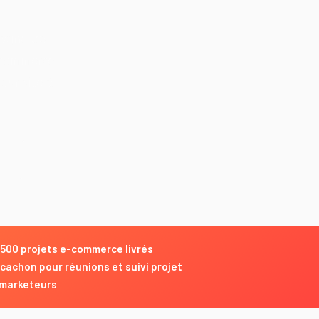
pagne les
e-commerce
sur site à
+500 projets e-commerce livrés
cachon pour réunions et suivi projet
 marketeurs