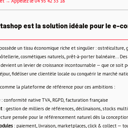
jet → Appelez le 04 93 42 33 18
tashop est la solution idéale pour le e-
possède un tissu économique riche et singulier : ostréiculture, 
hôtellerie, cosmétiques naturels, prêt-à-porter balnéaire… Des
devient un levier de croissance incontournable — que ce soit 
éjour, fidéliser une clientèle locale ou conquérir le marché nati
 comme la plateforme de référence pour ces ambitions :
e
: conformité native TVA, RGPD, facturation française
nt
: gestion de milliers de références, déclinaisons, stocks mult
ecture pensée pour le référencement naturel dès la conceptio
odules
: paiement, livraison, marketplaces, click & collect — to