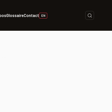
opos
Glossaire
Contact
EN
xterne
achon —
Lueur