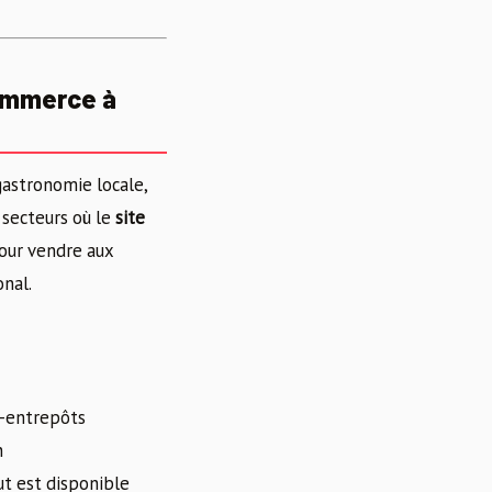
commerce à
gastronomie locale,
 secteurs où le
site
pour vendre aux
onal.
i-entrepôts
n
ut est disponible