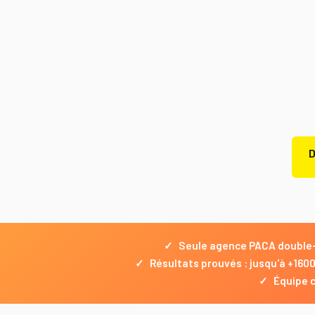
Lueur Ex
commerçan
performan
D
✓
Seule agence PACA double-
✓
Résultats prouvés : jusqu'à +1600
✓
Équipe c