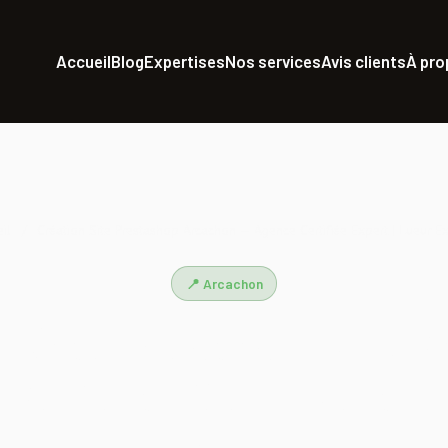
Accueil
Blog
Expertises
Nos services
Avis clients
À pr
il
/
Création Site Prestashop Arcachon — Agence Certifiée Expert | Lueur E
📍 Arcachon
on Site Prestashop Arc
ce Certifiée Expert | 
Externe