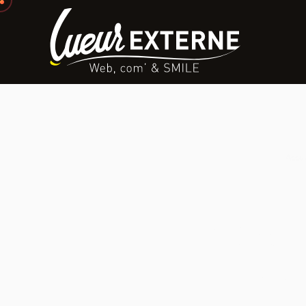
Accue
Créati
Agen