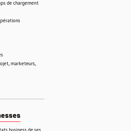
emps de chargement
opérations
es
ojet, marketeurs,
messes
tats business de ses