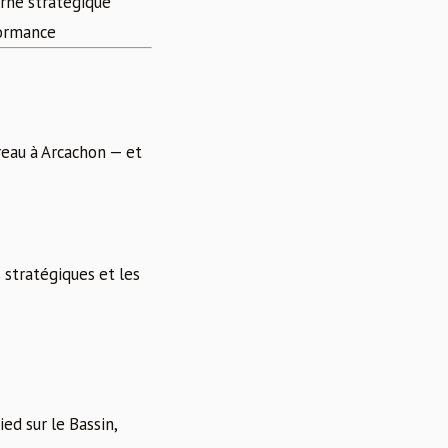
rne stratégique
formance
ureau à Arcachon — et
 stratégiques et les
ed sur le Bassin,