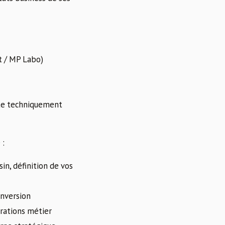
t / MP Labo)
ite techniquement
 :
in, définition de vos
onversion
rations métier