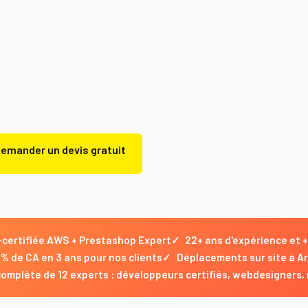
terne, agence certifiée Prestashop Expert et AWS, accom
ts et entreprises d'Arcachon dans la création de sites 
ts. 22 ans d'expérience, +500 projets livrés, interventions 
Arcachon.
emander un devis gratuit
Demander un devis gratuit
certifiée AWS + Prestashop Expert
✓
22+ ans d'expérience et 
% de CA en 3 ans pour nos clients
✓
Déplacements sur site à Ar
omplète de 12 experts : développeurs certifiés, webdesigners,