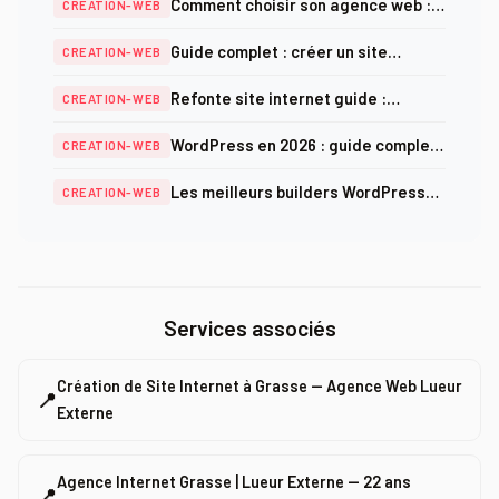
Comment choisir son agence web :
CREATION-WEB
critères, prix et pièges à éviter en
Guide complet : créer un site
CREATION-WEB
2025
internet professionnel en 2026
Refonte site internet guide :
CREATION-WEB
méthodologie complète et checklist
WordPress en 2026 : guide complet
CREATION-WEB
SEO 2025
création, optimisation et sécurité
Les meilleurs builders WordPress
CREATION-WEB
en 2026 : comparatif complet
Services associés
Création de Site Internet à Grasse — Agence Web Lueur
📍
Externe
Agence Internet Grasse | Lueur Externe — 22 ans
📍