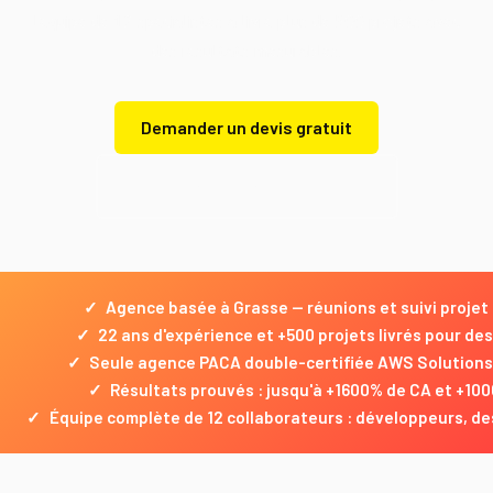
l'équipe de 12 spécialistes a livré plus de 500 projets avec
des résultats mesurables.
Demander un devis gratuit
Demander un devis gratuit
✓
Agence basée à Grasse — réunions et suivi projet s
✓
22 ans d'expérience et +500 projets livrés pour de
✓
Seule agence PACA double-certifiée AWS Solutions
✓
Résultats prouvés : jusqu'à +1600% de CA et +1000
✓
Équipe complète de 12 collaborateurs : développeurs, de