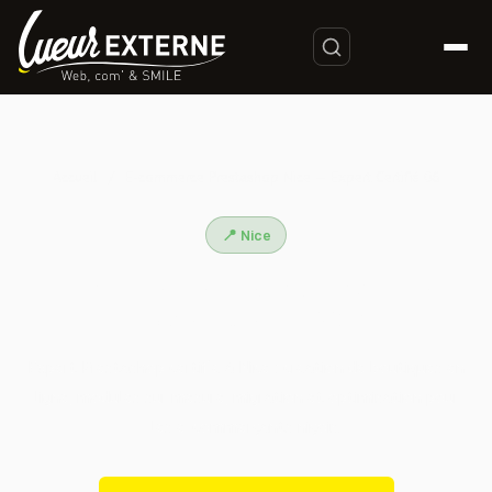
Accueil
/
E-commerce Prestashop Nice — Expert Certifié 06
📍 Nice
E-commerce Prestashop Nice —
Expert Certifié 06
Expert Prestashop certifié à Nice : création de boutiques en
ligne, modules sur mesure, migration et optimisation pour
les e-commerçants niçois.