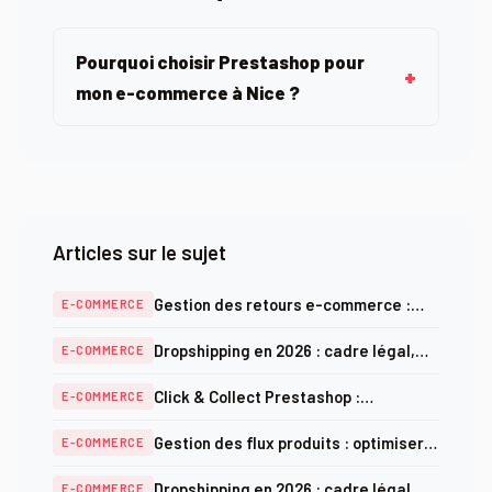
Pourquoi choisir Prestashop pour
mon e-commerce à Nice ?
Articles sur le sujet
Gestion des retours e-commerce :
E-COMMERCE
automatiser pour fidéliser vos clients
Dropshipping en 2026 : cadre légal,
E-COMMERCE
marges réelles et alternatives
Click & Collect Prestashop :
E-COMMERCE
configurer le retrait en magasin
Gestion des flux produits : optimiser
E-COMMERCE
étape par étape
ses catalogues sur les comparateurs
Dropshipping en 2026 : cadre légal,
E-COMMERCE