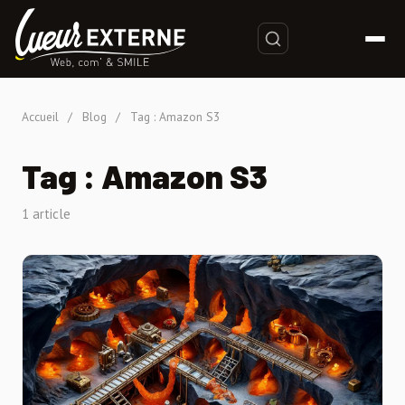
Accueil
/
Blog
/
Tag : Amazon S3
Tag : Amazon S3
1 article